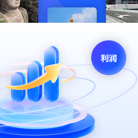
历史古迹类景区
赛事场
儿童乐园类景区
游山玩水类景区
演唱会场