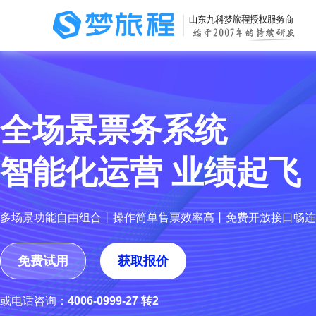
全场景票务系统
智能化运营 业绩起飞
多场景功能自由组合丨操作简单售票效率高丨免费开放接口畅连
免费试用
获取报价
或电话咨询：
4006-0999-27 转2