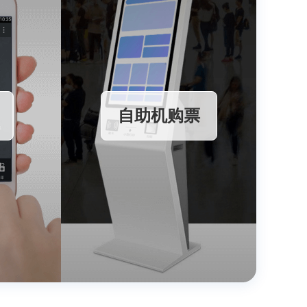
森林公园类景区
温泉休闲
自助机购票
红色文化类景区
园林古镇类景区
运动户外