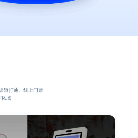
水乐园类景区
赏花类景区
剧本杀
渠道打通、线上门票
至私域
滑雪场类景区