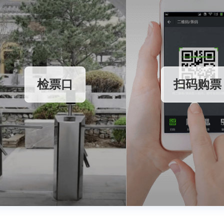
检票口
扫码购票