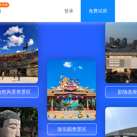
热招募
道
登录
免费试用
自然风景类景区
剧场选
游乐园类景区