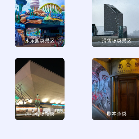
水乐园类景区
滑雪场类景区
演唱会场馆类
剧本杀类