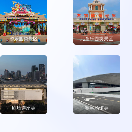
游乐园类景区
儿童乐园类景区
剧场选座类
赛事场馆类