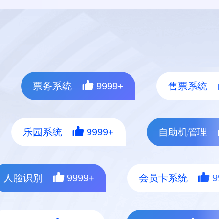
票务系统
9999+
售票系统
乐园系统
9999+
自助机管理
人脸识别
9999+
会员卡系统
9